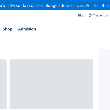
u'à -60% sur la croisière plongée de vos rêves.
Voir les offre
Blog
Trouver un 
Shop
Adhésion