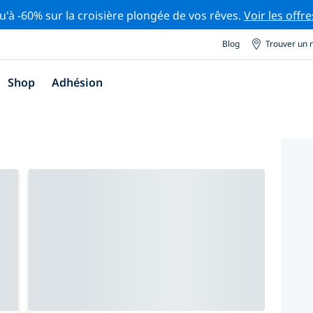
u'à -60% sur la croisière plongée de vos rêves.
Voir les offre
Blog
Trouver un 
Shop
Adhésion