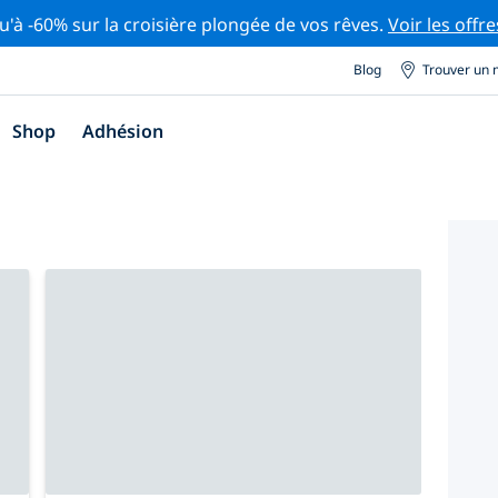
u'à -60% sur la croisière plongée de vos rêves.
Voir les offre
Blog
Trouver un 
Shop
Adhésion