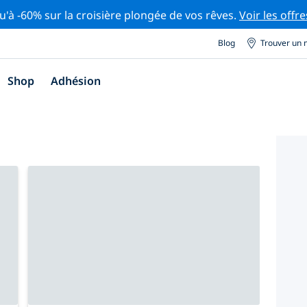
u'à -60% sur la croisière plongée de vos rêves.
Voir les offre
Blog
Trouver un 
Shop
Adhésion