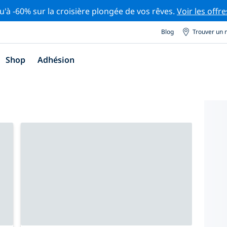
u'à -60% sur la croisière plongée de vos rêves.
Voir les offre
Blog
Trouver un 
Shop
Adhésion