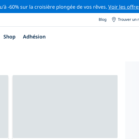
u'à -60% sur la croisière plongée de vos rêves.
Voir les offre
Blog
Trouver un 
Shop
Adhésion