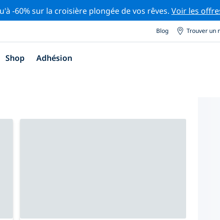
u'à -60% sur la croisière plongée de vos rêves.
Voir les offre
Blog
Trouver un 
Shop
Adhésion