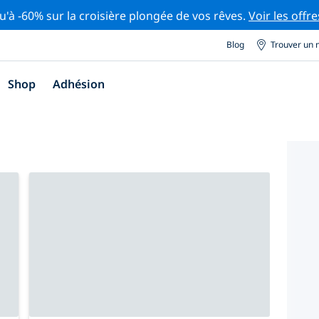
u'à -60% sur la croisière plongée de vos rêves.
Voir les offre
Blog
Trouver un 
Shop
Adhésion