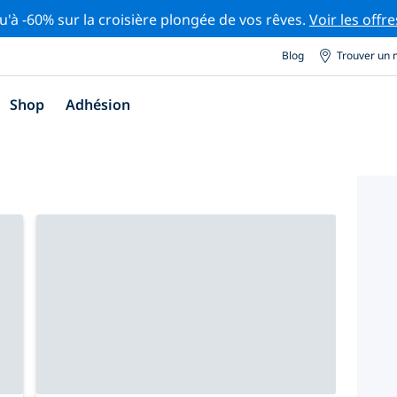
u'à -60% sur la croisière plongée de vos rêves.
Voir les offre
Blog
Trouver un 
Shop
Adhésion