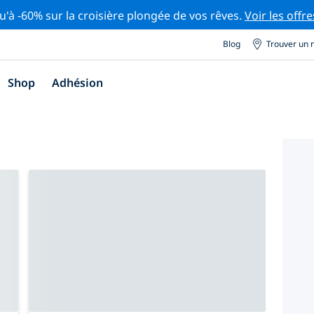
u'à -60% sur la croisière plongée de vos rêves.
Voir les offre
Blog
Trouver un 
Shop
Adhésion