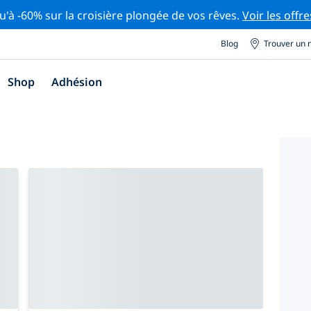
u'à -60% sur la croisière plongée de vos rêves.
Voir les offre
Blog
Trouver un 
Shop
Adhésion