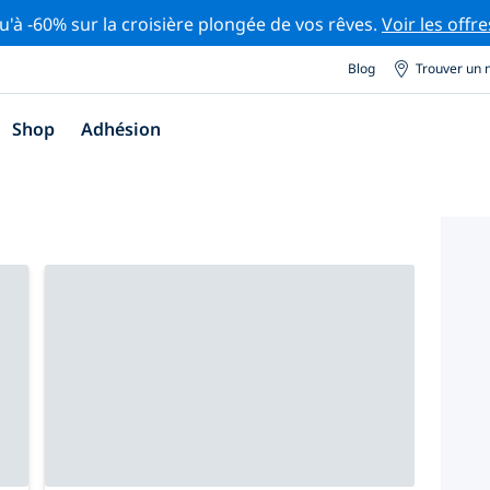
u'à -60% sur la croisière plongée de vos rêves.
Voir les offre
Blog
Trouver un 
Shop
Adhésion