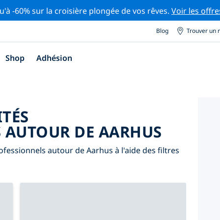
u'à -60% sur la croisière plongée de vos rêves.
Voir les offre
Blog
Trouver un 
Shop
Adhésion
ITÉS
 AUTOUR DE AARHUS
fessionnels autour de Aarhus à l'aide des filtres