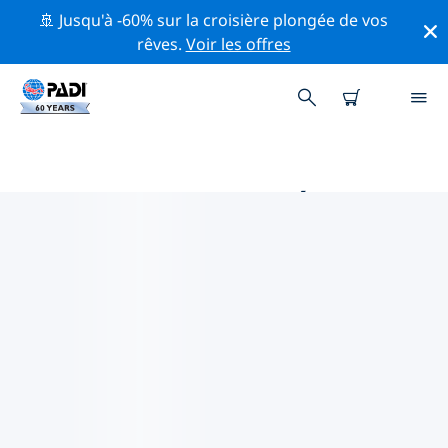
🚢 Jusqu'à -60% sur la croisière plongée de vos
rêves.
Voir les offres
PRINCIPALES ACTIVITÉS
PROFESSIONNELLES AUTOUR DE
ARNHEM
Découvrez les activités et événements professionnels
autour de Arnhem à l'aide des filtres ci-dessus ou de la
carte interactive.