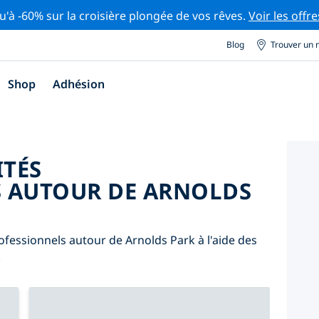
u'à -60% sur la croisière plongée de vos rêves.
Voir les offre
Blog
Trouver un 
Shop
Adhésion
ITÉS
S AUTOUR DE ARNOLDS
ofessionnels autour de Arnolds Park à l'aide des
.