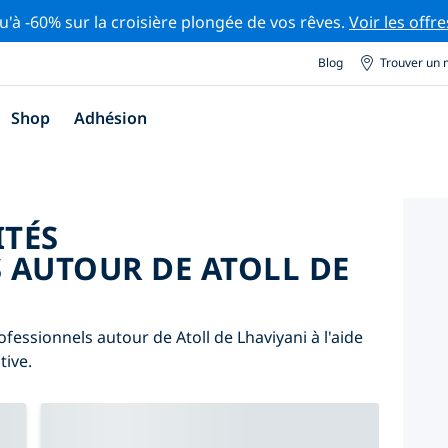
u'à -60% sur la croisière plongée de vos rêves.
Voir les offre
Blog
Trouver un 
Shop
Adhésion
ITÉS
 AUTOUR DE ATOLL DE
fessionnels autour de Atoll de Lhaviyani à l'aide
tive.