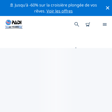
🚢 Jusqu'à -60% sur la croisière plongée de vos
rêves.
Voir les offres
PRINCIPALES ACTIVITÉS
PROFESSIONNELLES AUTOUR DE
ATOLL DE MALÉ NORD
Découvrez les activités et événements professionnels
autour de Atoll de Malé Nord à l'aide des filtres ci-
dessus ou de la carte interactive.