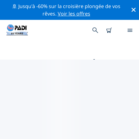
🚢 Jusqu'à -60% sur la croisière plongée de vos
rêves.
Voir les offres
PRINCIPALES ACTIVITÉS
PROFESSIONNELLES AUTOUR DE
AYANGUE
Découvrez les activités et événements professionnels
autour de Ayangue à l'aide des filtres ci-dessus ou de
la carte interactive.