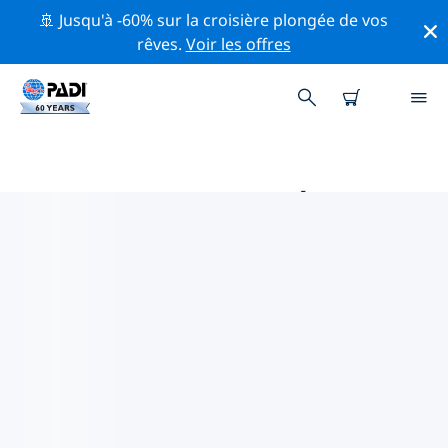
🚢 Jusqu'à -60% sur la croisière plongée de vos
rêves.
Voir les offres
PRINCIPALES ACTIVITÉS
PROFESSIONNELLES AUTOUR DE
BRAINERD
Découvrez les activités et événements professionnels
autour de Brainerd à l'aide des filtres ci-dessus ou de
la carte interactive.