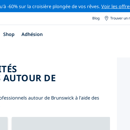
u'à -60% sur la croisière plongée de vos rêves.
Voir les offre
Blog
Trouver un 
Shop
Adhésion
ITÉS
 AUTOUR DE
ofessionnels autour de Brunswick à l'aide des
.