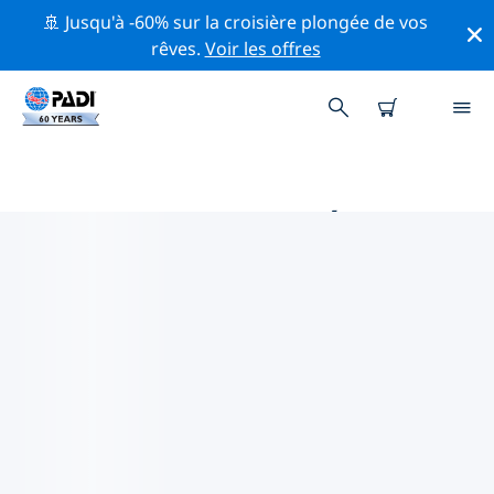
🚢 Jusqu'à -60% sur la croisière plongée de vos
rêves.
Voir les offres
PRINCIPALES ACTIVITÉS
PROFESSIONNELLES AUTOUR DE
BRUXELLES
Découvrez les activités et événements professionnels
autour de Bruxelles à l'aide des filtres ci-dessus ou de
la carte interactive.