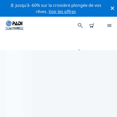
🚢 Jusqu'à -60% sur la croisière plongée de vos
rêves.
Voir les offres
PRINCIPALES ACTIVITÉS
PROFESSIONNELLES AUTOUR DE
CABO PULMO
Découvrez les activités et événements professionnels
autour de Cabo Pulmo à l'aide des filtres ci-dessus ou
de la carte interactive.