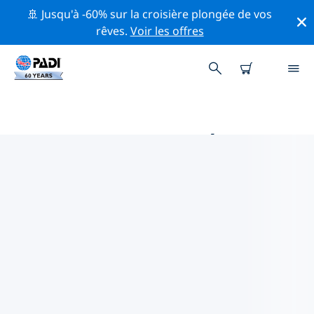
🚢 Jusqu'à -60% sur la croisière plongée de vos
rêves.
Voir les offres
PRINCIPALES ACTIVITÉS
PROFESSIONNELLES AUTOUR DE
CANNES ET ANTIBES
Découvrez les activités et événements professionnels
autour de Cannes et Antibes à l'aide des filtres ci-
dessus ou de la carte interactive.