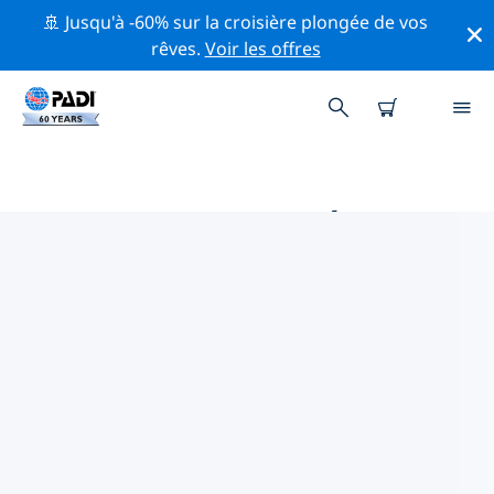
🚢 Jusqu'à -60% sur la croisière plongée de vos
rêves.
Voir les offres
PRINCIPALES ACTIVITÉS
PROFESSIONNELLES AUTOUR DE
CANTON DE BERNE
Découvrez les activités et événements professionnels
autour de canton de Berne à l'aide des filtres ci-dessus
ou de la carte interactive.