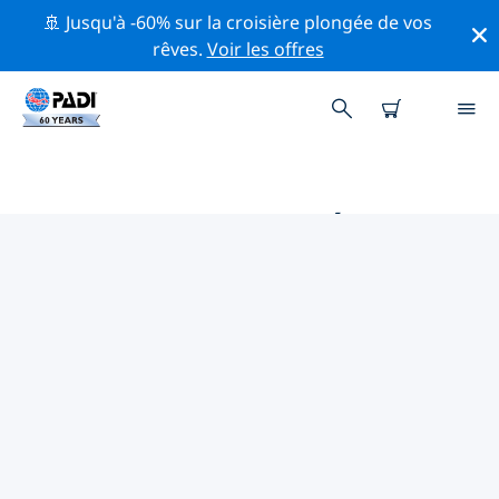
🚢 Jusqu'à -60% sur la croisière plongée de vos
rêves.
Voir les offres
PRINCIPALES ACTIVITÉS
PROFESSIONNELLES AUTOUR DE
CANTON DE LUCERNE
Découvrez les activités et événements professionnels
autour de canton de Lucerne à l'aide des filtres ci-
dessus ou de la carte interactive.