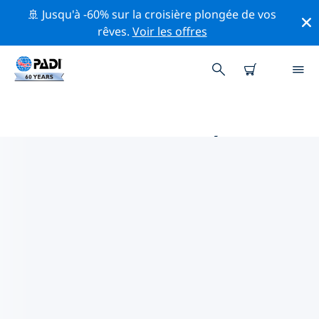
🚢 Jusqu'à -60% sur la croisière plongée de vos
rêves.
Voir les offres
PRINCIPALES ACTIVITÉS
PROFESSIONNELLES AUTOUR DE
EDMONTON
Découvrez les activités et événements professionnels
autour de Edmonton à l'aide des filtres ci-dessus ou de
la carte interactive.