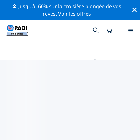
🚢 Jusqu'à -60% sur la croisière plongée de vos
rêves.
Voir les offres
PRINCIPALES ACTIVITÉS
PROFESSIONNELLES AUTOUR DE
EINDHOVEN
Découvrez les activités et événements professionnels
autour de Eindhoven à l'aide des filtres ci-dessus ou de
la carte interactive.