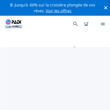
🚢 Jusqu'à -60% sur la croisière plongée de vos
rêves.
Voir les offres
PRINCIPALES ACTIVITÉS
PROFESSIONNELLES AUTOUR DE
ÉPIRE
Découvrez les activités et événements professionnels
autour de Épire à l'aide des filtres ci-dessus ou de la
carte interactive.