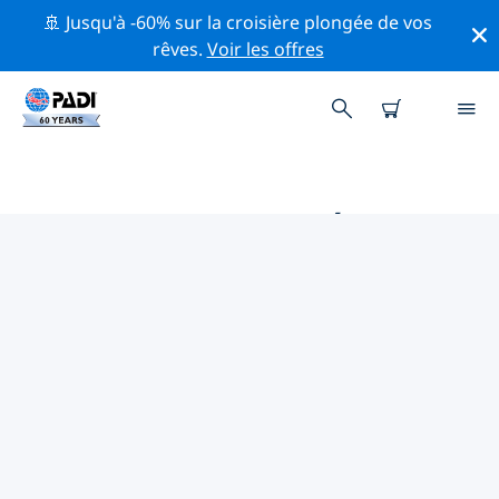
🚢 Jusqu'à -60% sur la croisière plongée de vos
rêves.
Voir les offres
PRINCIPALES ACTIVITÉS
PROFESSIONNELLES AUTOUR DE
FAIAL
Découvrez les activités et événements professionnels
autour de Faial à l'aide des filtres ci-dessus ou de la
carte interactive.