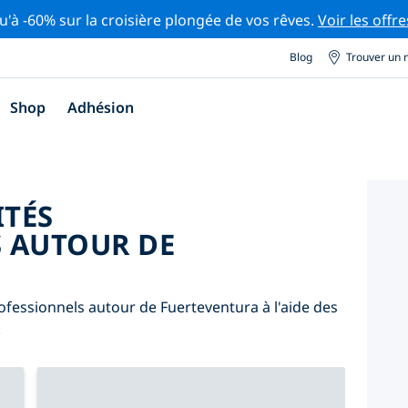
u'à -60% sur la croisière plongée de vos rêves.
Voir les offre
Blog
Trouver un 
Shop
Adhésion
ITÉS
 AUTOUR DE
ofessionnels autour de Fuerteventura à l'aide des
.