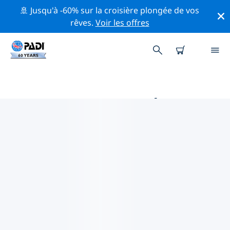
🚢 Jusqu'à -60% sur la croisière plongée de vos
rêves.
Voir les offres
PRINCIPALES ACTIVITÉS
PROFESSIONNELLES AUTOUR DE
GRANDE PRAIRIE
Découvrez les activités et événements professionnels
autour de Grande Prairie à l'aide des filtres ci-dessus
ou de la carte interactive.