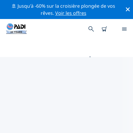
🚢 Jusqu'à -60% sur la croisière plongée de vos
rêves.
Voir les offres
PRINCIPALES ACTIVITÉS
PROFESSIONNELLES AUTOUR DE
GUINÉE
Découvrez les activités et événements professionnels
autour de Guinée à l'aide des filtres ci-dessus ou de la
carte interactive.