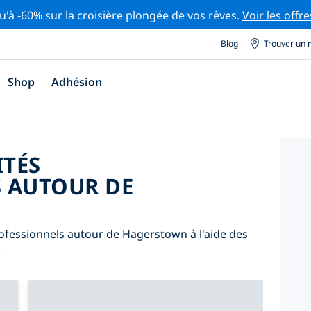
u'à -60% sur la croisière plongée de vos rêves.
Voir les offre
Blog
Trouver un 
Shop
Adhésion
ITÉS
 AUTOUR DE
ofessionnels autour de Hagerstown à l'aide des
.