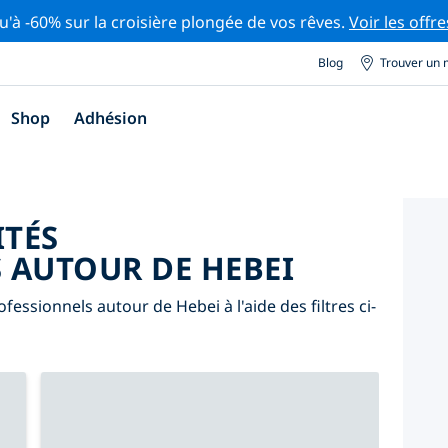
u'à -60% sur la croisière plongée de vos rêves.
Voir les offre
Blog
Trouver un 
Shop
Adhésion
ITÉS
 AUTOUR DE HEBEI
essionnels autour de Hebei à l'aide des filtres ci-