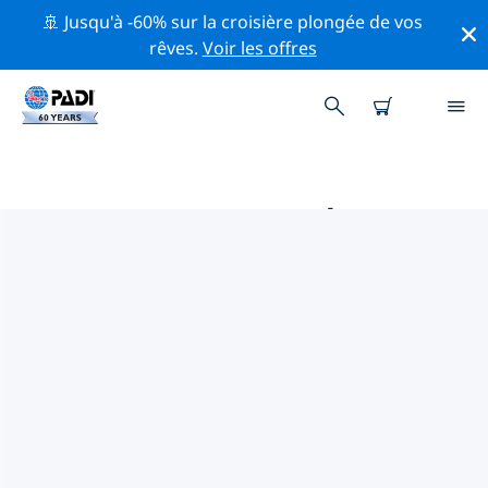
🚢 Jusqu'à -60% sur la croisière plongée de vos
rêves.
Voir les offres
PRINCIPALES ACTIVITÉS
PROFESSIONNELLES AUTOUR DE
HEFEI
Découvrez les activités et événements professionnels
autour de Hefei à l'aide des filtres ci-dessus ou de la
carte interactive.