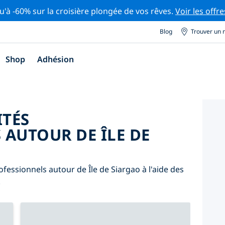
u'à -60% sur la croisière plongée de vos rêves.
Voir les offre
Blog
Trouver un 
Shop
Adhésion
ITÉS
 AUTOUR DE ÎLE DE
fessionnels autour de Île de Siargao à l'aide des
.