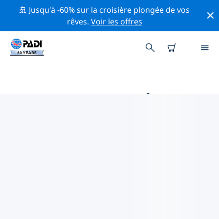
🚢 Jusqu'à -60% sur la croisière plongée de vos
rêves.
Voir les offres
PRINCIPALES ACTIVITÉS
PROFESSIONNELLES AUTOUR DE
IPSWICH
Découvrez les activités et événements professionnels
autour de Ipswich à l'aide des filtres ci-dessus ou de la
carte interactive.