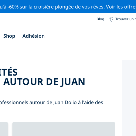
u'à -60% sur la croisière plongée de vos rêves.
Voir les offre
Blog
Trouver un 
Shop
Adhésion
ITÉS
 AUTOUR DE JUAN
fessionnels autour de Juan Dolio à l'aide des
.