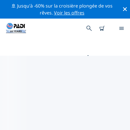
🚢 Jusqu'à -60% sur la croisière plongée de vos
rêves.
Voir les offres
PRINCIPALES ACTIVITÉS
PROFESSIONNELLES AUTOUR DE
KIEV
Découvrez les activités et événements professionnels
autour de Kiev à l'aide des filtres ci-dessus ou de la
carte interactive.