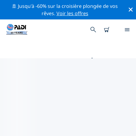
🚢 Jusqu'à -60% sur la croisière plongée de vos
rêves.
Voir les offres
PRINCIPALES ACTIVITÉS
PROFESSIONNELLES AUTOUR DE
KIMBE BAY
Découvrez les activités et événements professionnels
autour de Kimbe Bay à l'aide des filtres ci-dessus ou de
la carte interactive.