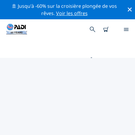
🚢 Jusqu'à -60% sur la croisière plongée de vos
rêves.
Voir les offres
PRINCIPALES ACTIVITÉS
PROFESSIONNELLES AUTOUR DE
KOMODO
Découvrez les activités et événements professionnels
autour de Komodo à l'aide des filtres ci-dessus ou de
la carte interactive.