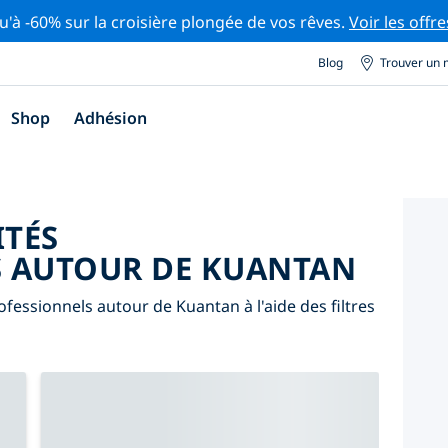
u'à -60% sur la croisière plongée de vos rêves.
Voir les offre
Blog
Trouver un 
Shop
Adhésion
ITÉS
S AUTOUR DE KUANTAN
fessionnels autour de Kuantan à l'aide des filtres