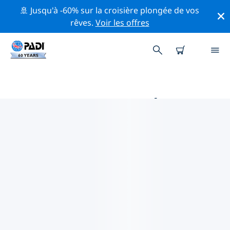
🚢 Jusqu'à -60% sur la croisière plongée de vos
rêves.
Voir les offres
PRINCIPALES ACTIVITÉS
PROFESSIONNELLES AUTOUR DE
LAOS
Découvrez les activités et événements professionnels
autour de Laos à l'aide des filtres ci-dessus ou de la
carte interactive.