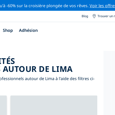
u'à -60% sur la croisière plongée de vos rêves.
Voir les offre
Blog
Trouver un 
Shop
Adhésion
ITÉS
 AUTOUR DE LIMA
essionnels autour de Lima à l'aide des filtres ci-