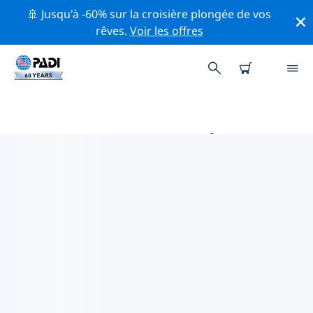
🚢 Jusqu'à -60% sur la croisière plongée de vos
rêves.
Voir les offres
PRINCIPALES ACTIVITÉS
PROFESSIONNELLES AUTOUR DE
LONDRES
Découvrez les activités et événements professionnels
autour de Londres à l'aide des filtres ci-dessus ou de la
carte interactive.