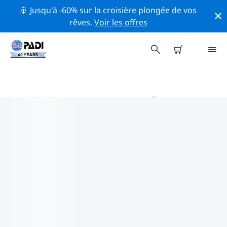
🚢 Jusqu'à -60% sur la croisière plongée de vos
rêves.
Voir les offres
PRINCIPALES ACTIVITÉS
PROFESSIONNELLES AUTOUR DE
LONDRES
Découvrez les activités et événements professionnels
autour de Londres à l'aide des filtres ci-dessus ou de la
carte interactive.