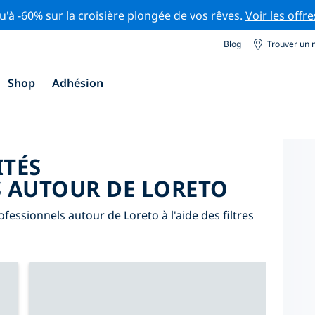
u'à -60% sur la croisière plongée de vos rêves.
Voir les offre
Blog
Trouver un 
Shop
Adhésion
ITÉS
 AUTOUR DE LORETO
fessionnels autour de Loreto à l'aide des filtres