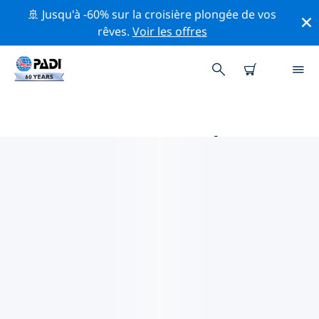
🚢 Jusqu'à -60% sur la croisière plongée de vos
rêves.
Voir les offres
PRINCIPALES ACTIVITÉS
PROFESSIONNELLES AUTOUR DE
LOS MOLLES
Découvrez les activités et événements professionnels
autour de Los Molles à l'aide des filtres ci-dessus ou de
la carte interactive.