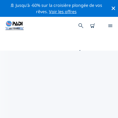
🚢 Jusqu'à -60% sur la croisière plongée de vos
rêves.
Voir les offres
PRINCIPALES ACTIVITÉS
PROFESSIONNELLES AUTOUR DE
MAINE
Découvrez les activités et événements professionnels
autour de Maine à l'aide des filtres ci-dessus ou de la
carte interactive.