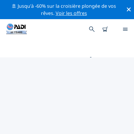
🚢 Jusqu'à -60% sur la croisière plongée de vos
rêves.
Voir les offres
PRINCIPALES ACTIVITÉS
PROFESSIONNELLES AUTOUR DE
MALTE DE L'EST
Découvrez les activités et événements professionnels
autour de Malte de l'Est à l'aide des filtres ci-dessus ou
de la carte interactive.